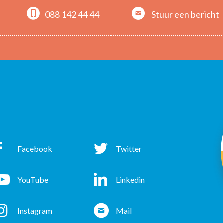
088 142 44 44
Stuur een bericht
Facebook
Twitter
acebook
Twitter
YouTube
Linkedin
ouTube
Linkedin
Instagram
Mail
nstagram
Mail