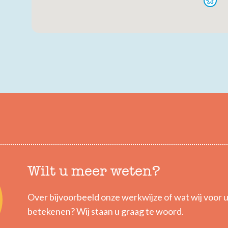
Wilt u meer weten?
Over bijvoorbeeld onze werkwijze of wat wij voor 
betekenen? Wij staan u graag te woord.