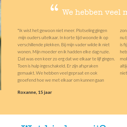
We hebben veel 
"Ik wist het gewoon niet meer. Plotseling gingen
zonder ruzie te maken. Met mijn moeder gaat het
mijn ouders uitelkaar. In korte tijd woonde ik op
nu beter. Ik weet beter wat ik aan haar heb. En het
verschillende plekken. Bij mijn vader wilde ik niet
is fijn dat er iemand is als ik uit school kom. We
wonen. Mijn moeder en ik hadden elke dag ruzie.
hebben veel minder ruzie. Ik moet 's avonds mijn
Dat was een keer zo erg dat we elkaar te lijf gingen.
mobiel beneden laten als ik ga slapen. En ik moet
Toen is hulp ingeschakeld. Er zijn afspraken
altijd zeggen waar ik naar toe ga. Maar dat vind ik
gemaakt. We hebben veel gepraat en ook
nie
geoefend hoe we met elkaar om kunnen gaan
Roxanne, 15 jaar