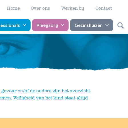
Home
Over ons
Werken bij
Contact
essionals
Pleegzorg
Gezinshuizen
n gevaar en/of de ouders zijn het overzicht
men. Veiligheid van het kind staat altijd