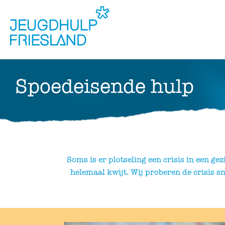
Skip
Skip
to
to
main
main
navigation
content
Spoedeisende hulp
Soms is er plotseling een crisis in een ge
helemaal kwijt. Wij proberen de crisis s