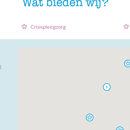
Wat bieden wij?
Crisispleegzorg
j
5