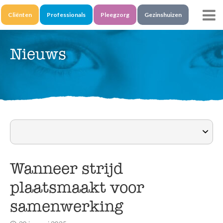
Skip
Skip
to
to
Cliënten
Professionals
Pleegzorg
Gezinshuizen
main
main
navigation
content
Nieuws
Wanneer strijd
plaatsmaakt voor
samenwerking