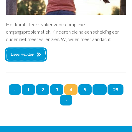
Het komt steeds vaker voor: complexe
omgangsproblematiek. Kinderen die na een scheiding een
ouder niet meer willen zien. Wij willen meer aandacht
Lees verder
‹
1
2
3
4
5
...
29
›