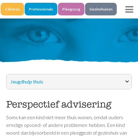
Skip
Skip
to
to
Cliënten
Professionals
Pleegzorg
Gezinshuizen
main
main
navigation
content
Perspectief advisering
Soms kan een kind niet meer thuis wonen, omdat ouders
ernstige opvoed- of andere problemen hebben. Een kind
woont dan bijvoorbeeld in een pleeggezin of gezinshuis van